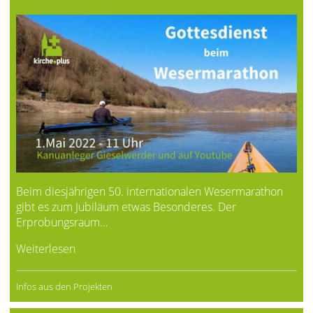
Beim diesjährigen
50. internationalen Wesermarathon
gibt es zum Jubiläum etwas Besonderes. Der
Erprobungsraum…
Weiterlesen
Infos aus den Projekten