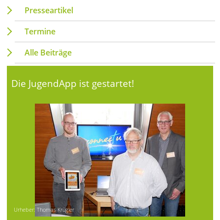
Presseartikel
Termine
Alle Beiträge
Die JugendApp ist gestartet!
Urheber: Thomas Krügler