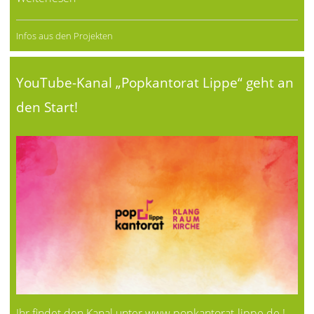
Infos aus den Projekten
YouTube-Kanal „Popkantorat Lippe“ geht an
den Start!
Ihr findet den Kanal unter
www.popkantorat-lippe.de
!