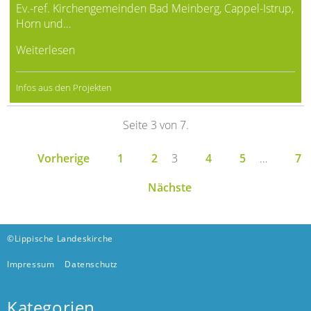
Ev.-ref. Kirchengemeinden Bad Meinberg, Cappel-Istrup,
Horn und…
Weiterlesen
Infos aus den Projekten
Seite 3 von 7.
Vorherige
1
2
3
4
5
…
7
Nächste
©Lippische Landeskirche
Impressum
Datenschutz
Kategorien