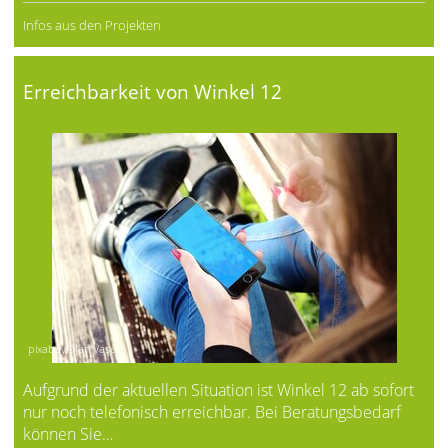
Infos aus den Projekten
Erreichbarkeit von Winkel 12
pixabay©Jan Vasek
Aufgrund der aktuellen Situation ist Winkel 12 ab sofort
nur noch telefonisch erreichbar. Bei Beratungsbedarf
können Sie…