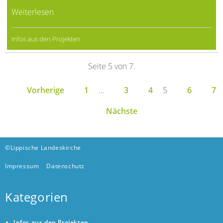
Weiterlesen
Infos aus den Projekten
Seite 5 von 7.
Vorherige
1
…
3
4
5
6
7
Nächste
©Lippische Landeskirche
Impressum
Datenschutz
Kategorien
Infos aus den Projekten