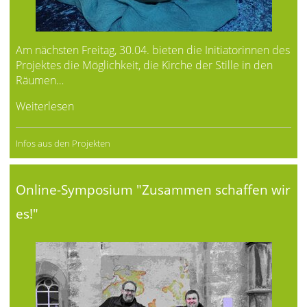
Am nächsten Freitag, 30.04. bieten die Initiatorinnen des
Projektes die Möglichkeit, die Kirche der Stille in den
Räumen…
Weiterlesen
Infos aus den Projekten
Online-Symposium "Zusammen schaffen wir
es!"