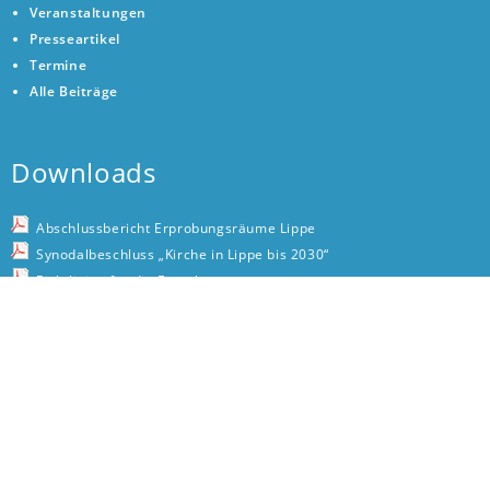
Veranstaltungen
Presseartikel
Termine
Alle Beiträge
Downloads
Abschlussbericht Erprobungsräume Lippe
Synodalbeschluss „Kirche in Lippe bis 2030“
Richtlinien für die Erprobungsräume
Förderrichtlinien für die Erprobungsräume
Liste Erprobungsräume
Leopoldstr. 27