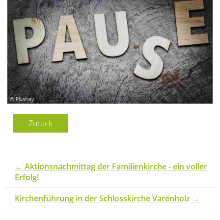
© Pixabay
Zurück
←
Aktionsnachmittag der Familienkirche - ein voller
Erfolg!
Kirchenführung in der Schlosskirche Varenholz
→