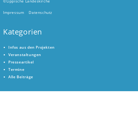
©Lippische Landeskirche
Impressum
Datenschutz
Kategorien
Infos aus den Projekten
Veranstaltungen
Presseartikel
Termine
Alle Beiträge
Downloads
Abschlussbericht Erprobungsräume Lippe
Synodalbeschluss „Kirche in Lippe bis 2030“
Richtlinien für die Erprobungsräume
Förderrichtlinien für die Erprobungsräume