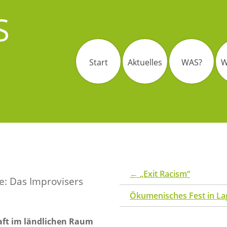
S
Start
Aktuelles
WAS?
W
←
„Exit Racism“
e: Das Improvisers
Ökumenisches Fest in Lag
raft im ländlichen Raum