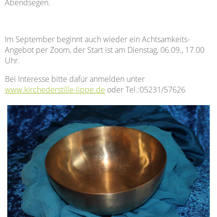
Abendsegen.
Im September beginnt auch wieder ein Achtsamkeits-
Angebot per Zoom, der Start ist am Dienstag, 06.09., 17.00
Uhr.
Bei Interesse bitte dafür anmelden unter
www.kirchederstille-lippe.de
oder Tel.:05231/57626